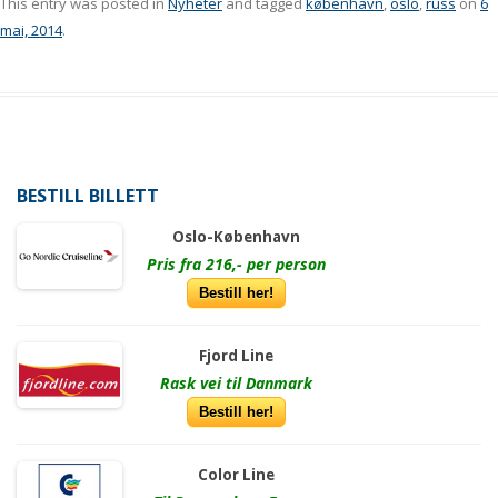
This entry was posted in
Nyheter
and tagged
københavn
,
oslo
,
russ
on
6
mai, 2014
.
BESTILL BILLETT
Oslo-København
Pris fra 216,- per person
Bestill her!
Fjord Line
Rask vei til Danmark
Bestill her!
Color Line