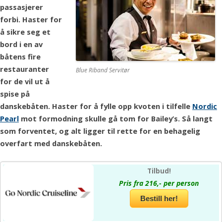
passasjerer
forbi. Haster for
å sikre seg et
bord i en av
båtens fire
restauranter
Blue Riband Servitør
for de vil ut å
spise på
danskebåten. Haster for å fylle opp kvoten i tilfelle
Nordic
Pearl
mot formodning skulle gå tom for Bailey’s. Så langt
som forventet, og alt ligger til rette for en behagelig
overfart med danskebåten.
Tilbud!
Pris fra 216,- per person
Bestill her!