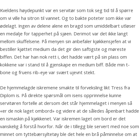
Kveldens høydepunkt var en servitør som tok seg tid til å spørre
om vi ville ha sitron til vannet. Og to bakte poteter som ikke var
ødelagt. Ingen av delene alene en bragd som umiddelbart utløser
en medalje for tapperhet på sjøen. Derimot var det ikke langt
mellom skuffelsene. På menyen sin anbefaler kjøkkensjefen at vi
bestiller kjøttet medium da det gir den saftigste og møreste
biffen. Det har han nok rett i, det hadde vært på sin plass om
kokkene var i stand til å gjenskape en medium biff. Både min t-
bone og fruens rib-eye var svært ujevnt stekt.
De hjemmelagde iskremene smakte til forveksling likt Tress fra
Diplom is. På direkte spørsmål om isens opprinnelse kunne
servitøren fortelle at dersom det står hjemmelaget i menyen så
«er de nok laget ombord» og videre at de således åpenbart hadde
en ismaskin på kjøkkenet. Var iskremen laget om bord er det
vanskelig å forstå hvorfor. Når de i tillegg ble servert med noe som
minnet om tyttebærsyltetøy ble det hele en brå påminnelse om at