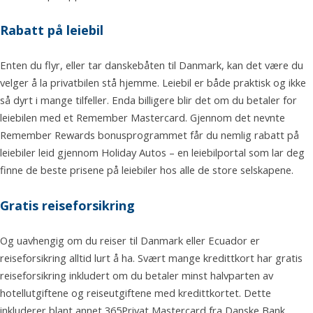
Rabatt på leiebil
Enten du flyr, eller tar danskebåten til Danmark, kan det være du
velger å la privatbilen stå hjemme. Leiebil er både praktisk og ikke
så dyrt i mange tilfeller. Enda billigere blir det om du betaler for
leiebilen med et Remember Mastercard. Gjennom det nevnte
Remember Rewards bonusprogrammet får du nemlig rabatt på
leiebiler leid gjennom Holiday Autos – en leiebilportal som lar deg
finne de beste prisene på leiebiler hos alle de store selskapene.
Gratis reiseforsikring
Og uavhengig om du reiser til Danmark eller Ecuador er
reiseforsikring alltid lurt å ha. Svært mange kredittkort har gratis
reiseforsikring inkludert om du betaler minst halvparten av
hotellutgiftene og reiseutgiftene med kredittkortet. Dette
inkluderer blant annet 365Privat Mastercard fra Danske Bank,