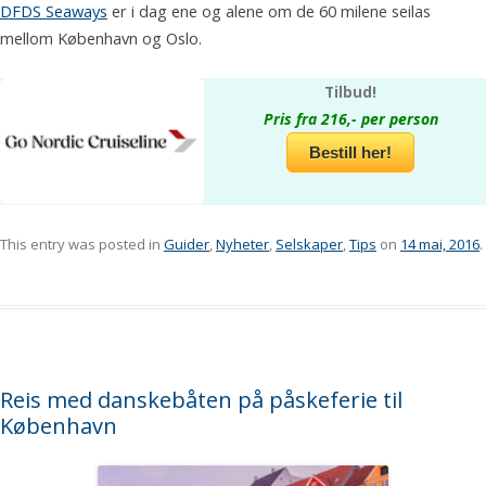
DFDS Seaways
er i dag ene og alene om de 60 milene seilas
mellom København og Oslo.
Tilbud!
Pris fra 216,- per person
Bestill her!
This entry was posted in
Guider
,
Nyheter
,
Selskaper
,
Tips
on
14 mai, 2016
.
Reis med danskebåten på påskeferie til
København