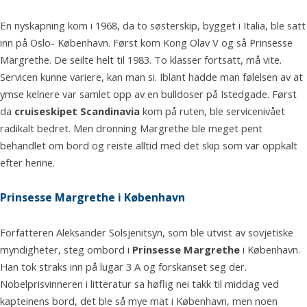
En nyskapning kom i 1968, da to søsterskip, bygget i Italia, ble satt
inn på Oslo- København. Først kom Kong Olav V og så Prinsesse
Margrethe. De seilte helt til 1983. To klasser fortsatt, må vite.
Servicen kunne variere, kan man si. Iblant hadde man følelsen av at
ymse kelnere var samlet opp av en bulldoser på Istedgade. Først
da
cruiseskipet Scandinavia
kom på ruten, ble servicenivået
radikalt bedret. Men dronning Margrethe ble meget pent
behandlet om bord og reiste alltid med det skip som var oppkalt
efter henne.
Prinsesse Margrethe i København
Forfatteren Aleksander Solsjenitsyn, som ble utvist av sovjetiske
myndigheter, steg ombord i
Prinsesse Margrethe
i København.
Han tok straks inn på lugar 3 A og forskanset seg der.
Nobelprisvinneren i litteratur sa høflig nei takk til middag ved
kapteinens bord, det ble så mye mat i København, men noen