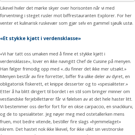
Likevel hviler det mørke skyer over horisonten når vi med
forventning i steget rusler mot biffrestauranten Explorer. For her
venter et kulinarisk ruskevær som gjør selv en gammel sjøulk ustø.
«Et stykke kjøtt i verdensklasse»
«Vi har tatt oss umaken med å finne et stykke kjøtt i
verdensklasse», lover en ikke navngitt Chef de Cuisine på menyen.
Han følger frimodig opp med «..du finner det ikke mer utsøkt.»
Menyen består av fire forretter, biffer fra ulike deler av dyret, en
obligatorisk fiskerett, et knippe desserter og to «spesialiteter.»
Etter å ha blitt dirigert til bordet i en stil som bringer minner om
vestlandske ferjebillettører får vi følelsen av at det hele haster litt.
Vi bestemmer oss derfor fort for en okse carpaccio, en snackkurv,
og de to spesialiteter. Jeg nøyer meg med ostetallerken mens
fruen, mot bedre vitende, bestiller fire slags «hjemmelaget»
iskrem. Det hastet nok ikke likevel, for ikke ulikt sin vestnorske