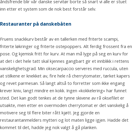
åndsfrende blir vår danske servitør borte så snart vi alle er stuet
inn etter et system som de nok best forstår selv.
Restauranter på danskebåten
Fruens snackkurv består av en tallerken med friterte scampi,
friterte løkringer og friterte ostepoppers. Alt ferdig frossent fra en
pose. Og kjemisk fritt for kurv. At man må lyge på seg en kurv for
at det i det hele tatt skal kjennes gangbart gir et innblikk i rettens
vanskelighetsgrad. Min oksecarpaccio serveres med ruccula, uten
at stilkene er knekket av, fire hele rå cherrytomater, tørket kapers
og revet parmesan. Så langt altså to forretter som ikke engang
krever kniv, langt mindre en kokk. Ingen «kokkelering» har funnet
sted. Det kan godt tenkes at de tynne skivene av rå oksefilet er
utsøkte, men etter en overmoden cherrytomat er det vanskelig å
motivere seg til flere biter rått kjøtt. Jeg gjorde en
restaurantanmelders mytteri og lot maten ligge igjen. Hadde det
kommet til det, hadde jeg nok valgt å gå planken.