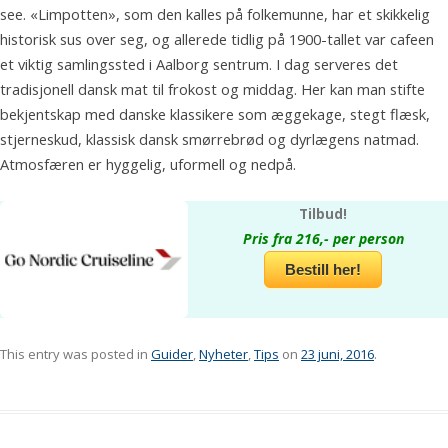
see. «Limpotten», som den kalles på folkemunne, har et skikkelig
historisk sus over seg, og allerede tidlig på 1900-tallet var cafeen
et viktig samlingssted i Aalborg sentrum. I dag serveres det
tradisjonell dansk mat til frokost og middag. Her kan man stifte
bekjentskap med danske klassikere som æggekage, stegt flæsk,
stjerneskud, klassisk dansk smørrebrød og dyrlægens natmad.
Atmosfæren er hyggelig, uformell og nedpå.
Tilbud!
Pris fra 216,- per person
Bestill her!
This entry was posted in
Guider
,
Nyheter
,
Tips
on
23 juni, 2016
.