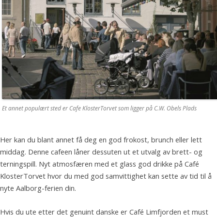
Et annet populært sted er Cafe KlosterTorvet som ligger på C.W. Obels Plads
Her kan du blant annet få deg en god frokost, brunch eller lett
middag. Denne cafeen låner dessuten ut et utvalg av brett- og
terningspill. Nyt atmosfæren med et glass god drikke på Café
KlosterTorvet hvor du med god samvittighet kan sette av tid til å
nyte Aalborg-ferien din.
Hvis du ute etter det genuint danske er Café Limfjorden et must