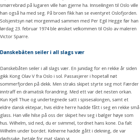
smørrebrød på lugaren ville han gjerne ha. Innseilingen til Oslo ville
han også ha med seg. På broen fikk han se eventyret Oslofjorden.
Solsjenitsyn nøt morgenmad sammen med Per Egil Hegge før han
lørdag 23. februar 1974 ble ønsket velkommen til Oslo av maleren
Victor Sparre.
Danskebåten seiler i all slags vær
Danskebåten seiler i all slags vær. En junidag for en rekke år siden
gikk Kong Olav V fra Oslo i sol. Passasjerer i hopetall nøt
sommerfjorden på dekk. Men straks skipet styrte seg mot Færder
inntraff en dramatisk forandring. Med ett var det nesten orkan.
Kun Kjell Thue og undertegnede satt i spisesalongen, samt et
eldre dansk ektepar, hvis eldre herre hadde fått i seg en rekke små
glass. Han ville hilse på oss der skipet hev seg i bølger høye som
hus. Wilhelm, sid ned, du er svimmel, tordnet hans kone. Da falt
Wilhelm under bordet. Kelnerne hadde gått i dekning, de var
dødssyke, betale for mat slapp vi.