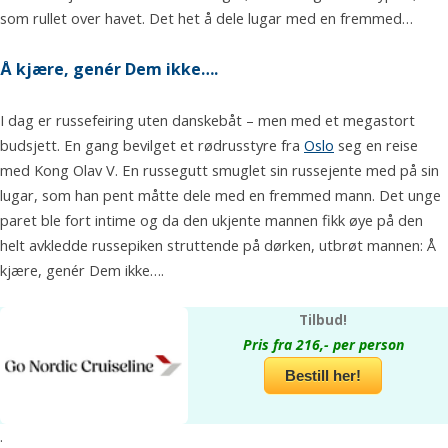
som rullet over havet. Det het å dele lugar med en fremmed…
Å kjære, genér Dem ikke….
I dag er russefeiring uten danskebåt – men med et megastort
budsjett. En gang bevilget et rødrusstyre fra
Oslo
seg en reise
med Kong Olav V. En russegutt smuglet sin russejente med på sin
lugar, som han pent måtte dele med en fremmed mann. Det unge
paret ble fort intime og da den ukjente mannen fikk øye på den
helt avkledde russepiken struttende på dørken, utbrøt mannen: Å
kjære, genér Dem ikke….
Tilbud!
Pris fra 216,- per person
Bestill her!
.