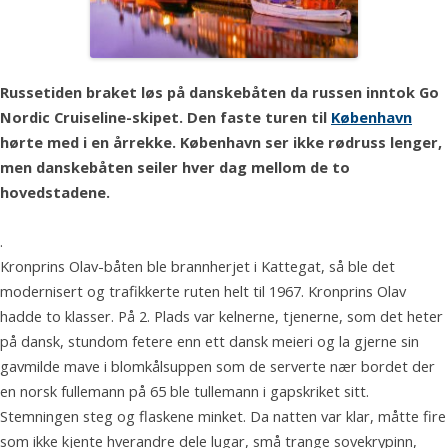
Russetiden braket løs på danskebåten da russen inntok Go
Nordic Cruiseline-skipet. Den faste turen til
København
hørte med i en årrekke. København ser ikke rødruss lenger,
men danskebåten seiler hver dag mellom de to
hovedstadene.
.
Kronprins Olav-båten ble brannherjet i Kattegat, så ble det
modernisert og trafikkerte ruten helt til 1967. Kronprins Olav
hadde to klasser. På 2. Plads var kelnerne, tjenerne, som det heter
på dansk, stundom fetere enn ett dansk meieri og la gjerne sin
gavmilde mave i blomkålsuppen som de serverte nær bordet der
en norsk fullemann på 65 ble tullemann i gapskriket sitt.
Stemningen steg og flaskene minket. Da natten var klar, måtte fire
som ikke kjente hverandre dele lugar, små trange sovekrypinn,