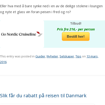
Eller hva med å bare synke ned i en av de deilige stolene i loungen
og nyte et glass vin foran peisen i fred og ro?
Tilbud!
Pris fra 216,- per person
Bestill her!
This entry was posted in
Guider
,
Nyheter
,
Selskaper
,
Tips
on
13 mars,
2016
.
Slik får du rabatt på reisen til Danmark