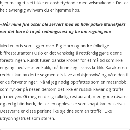
hjemmelaget slett ikke er ensbetydende med velsmakende. Det er
helt avhengig av hvem du er hjemme hos.
«
Når mine fire oster ble servert med en halv pakke Mariekjeks
var det bare å ta på redningsvest og be om regningen
»
Med en pris som ligger over Big Horn og andre folkelige
biffrestauranter i Oslo er det vanskelig å rettferdiggjøre denne
forestillingen. Rundt tusen danske kroner for et måltid som ikke
engang involverte en kokk, må finne seg i krass kritikk. Karakteren
reddes kun av dette segmentets lave ambisjonsnivå og våre dertil
enkle forventninger. Nå vil jeg nødig oppfattes som en matsnobb,
som rynker på nesen dersom det ikke er russisk kaviar og trøffel
på menyen. Gi meg en deilig folkelig restaurant, med gode råvarer
og ærlig håndverk, det er en opplevelse som knapt kan beskrives.
Dessverre er disse perlene like sjeldne som en trøffel. Like
utrydningstruet som støren.