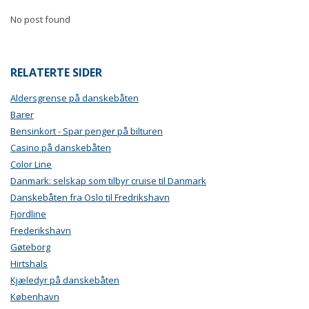
No post found
RELATERTE SIDER
Aldersgrense på danskebåten
Barer
Bensinkort - Spar penger på bilturen
Casino på danskebåten
Color Line
Danmark: selskap som tilbyr cruise til Danmark
Danskebåten fra Oslo til Fredrikshavn
Fjordline
Frederikshavn
Gøteborg
Hirtshals
Kjæledyr på danskebåten
København