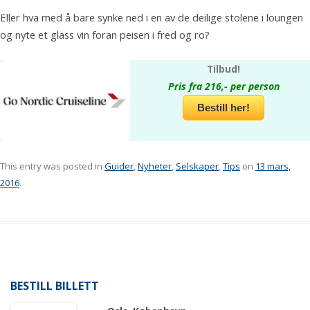
Eller hva med å bare synke ned i en av de deilige stolene i loungen
og nyte et glass vin foran peisen i fred og ro?
Tilbud!
Pris fra 216,- per person
Bestill her!
This entry was posted in
Guider
,
Nyheter
,
Selskaper
,
Tips
on
13 mars,
2016
.
BESTILL BILLETT