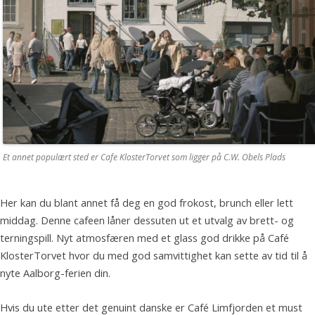
Et annet populært sted er Cafe KlosterTorvet som ligger på C.W. Obels Plads
Her kan du blant annet få deg en god frokost, brunch eller lett
middag. Denne cafeen låner dessuten ut et utvalg av brett- og
terningspill. Nyt atmosfæren med et glass god drikke på Café
KlosterTorvet hvor du med god samvittighet kan sette av tid til å
nyte Aalborg-ferien din.
Hvis du ute etter det genuint danske er Café Limfjorden et must