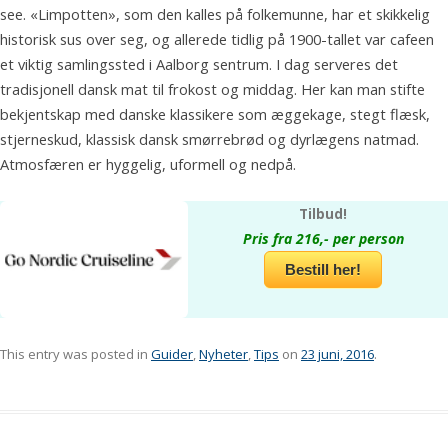
see. «Limpotten», som den kalles på folkemunne, har et skikkelig
historisk sus over seg, og allerede tidlig på 1900-tallet var cafeen
et viktig samlingssted i Aalborg sentrum. I dag serveres det
tradisjonell dansk mat til frokost og middag. Her kan man stifte
bekjentskap med danske klassikere som æggekage, stegt flæsk,
stjerneskud, klassisk dansk smørrebrød og dyrlægens natmad.
Atmosfæren er hyggelig, uformell og nedpå.
Tilbud!
Pris fra 216,- per person
Bestill her!
This entry was posted in
Guider
,
Nyheter
,
Tips
on
23 juni, 2016
.