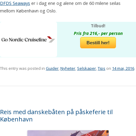
DFDS Seaways
er i dag ene og alene om de 60 milene seilas
mellom København og Oslo.
Tilbud!
Pris fra 216,- per person
Bestill her!
This entry was posted in
Guider
,
Nyheter
,
Selskaper
,
Tips
on
14 mai, 2016
.
Reis med danskebåten på påskeferie til
København