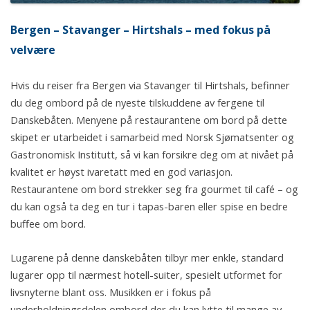
Bergen – Stavanger – Hirtshals – med fokus på
velvære
Hvis du reiser fra Bergen via Stavanger til Hirtshals, befinner
du deg ombord på de nyeste tilskuddene av fergene til
Danskebåten. Menyene på restaurantene om bord på dette
skipet er utarbeidet i samarbeid med Norsk Sjømatsenter og
Gastronomisk Institutt, så vi kan forsikre deg om at nivået på
kvalitet er høyst ivaretatt med en god variasjon.
Restaurantene om bord strekker seg fra gourmet til café – og
du kan også ta deg en tur i tapas-baren eller spise en bedre
buffee om bord.
Lugarene på denne danskebåten tilbyr mer enkle, standard
lugarer opp til nærmest hotell-suiter, spesielt utformet for
livsnyterne blant oss. Musikken er i fokus på
underholdningsdelen ombord der du kan lytte til mange av