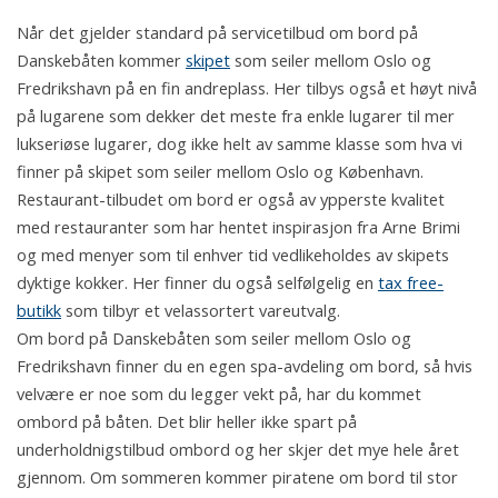
Når det gjelder standard på servicetilbud om bord på
Danskebåten kommer
skipet
som seiler mellom Oslo og
Fredrikshavn på en fin andreplass. Her tilbys også et høyt nivå
på lugarene som dekker det meste fra enkle lugarer til mer
lukseriøse lugarer, dog ikke helt av samme klasse som hva vi
finner på skipet som seiler mellom Oslo og København.
Restaurant-tilbudet om bord er også av ypperste kvalitet
med restauranter som har hentet inspirasjon fra Arne Brimi
og med menyer som til enhver tid vedlikeholdes av skipets
dyktige kokker. Her finner du også selfølgelig en
tax free-
butikk
som tilbyr et velassortert vareutvalg.
Om bord på Danskebåten som seiler mellom Oslo og
Fredrikshavn finner du en egen spa-avdeling om bord, så hvis
velvære er noe som du legger vekt på, har du kommet
ombord på båten. Det blir heller ikke spart på
underholdnigstilbud ombord og her skjer det mye hele året
gjennom. Om sommeren kommer piratene om bord til stor