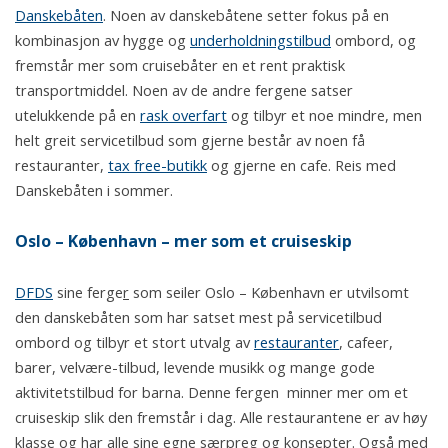
Danskebåten
. Noen av danskebåtene setter fokus på en
kombinasjon av hygge og
underholdningstilbud
ombord, og
fremstår mer som cruisebåter en et rent praktisk
transportmiddel. Noen av de andre fergene satser
utelukkende på en
rask overfart
og tilbyr et noe mindre, men
helt greit servicetilbud som gjerne består av noen få
restauranter,
tax free-butikk
og gjerne en cafe. Reis med
Danskebåten i sommer.
Oslo – København – mer som et cruiseskip
DFDS
sine ferge
r
som seiler Oslo – København er utvilsomt
den danskebåten som har satset mest på servicetilbud
ombord og tilbyr et stort utvalg av
restauranter
, cafeer,
barer, velvære-tilbud, levende musikk og mange gode
aktivitetstilbud for barna. Denne fergen minner mer om et
cruiseskip slik den fremstår i dag. Alle restaurantene er av høy
klasse og har alle sine egne særpreg og konsepter. Også med