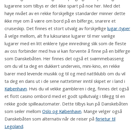
lugarene som tilbys er det ikke spart på noe her. Med det
høye nivået av en rekke forskjellige standarder minner dette
ikke mye om å være om bord på en bilferge, snarere et
cruiseskip. Det finnes et stort utvalg av forskjellige
lugar-typer
å velge mellom, alt fra luksuriøse lugarer til mer vanlige
lugarer med en litt enklere type innredning slik som de fleste
av oss forbinder med hva vi kan forvente å finne på en bilferge
som Danskebåten. Her finnes det også et svømmebasseng
om du vil ta deg en dukkert underveis, mini-kino, en rekke
barer med levende musikk og til og med nattklubb om du vil
ta deg en dans ut i de sene nattetimer inntil skipet er i land i
København
. Hvis du vil vekke gambleren i deg, finnes det også
et flott casino ombord med et godt spillutvalg i tillegg til en
rekke gode spilleautomater. Dette tilbys kun på Danskebåten
som seiler mellom
Oslo og København
. Mange velger også
Danskebåten som alternativ når de reiser på
ferietur til
Legoland
.