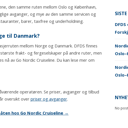
pene, den samme ruten mellom Oslo og København,
SISTE
aglige avganger, og mye av den samme servicen og
tauranter, barer, taxfree og underholdning.
DFDS e
Forskj
ge til Danmark?
ssasjerruten mellom Norge og Danmark. DFDS finnes
Nordi
største frakt- og fergeselskaper på andre ruter, men
Oslo–
 nå av Go Nordic Cruiseline. Du kan lese mer om
Nordic
Oslo–
 nåværende operatøren. Se priser, avganger og tilbud
NYHE
 vår oversikt over
priser og avganger
.
No pos
båten hos Go Nordic Cruiseline →