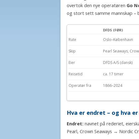
overtok den nye operatøren
Go No
og stort sett samme mannskap – ba
DFDS (FØR)
Rute
Oslo–København
Skip
Pearl Seaways, Cro
Eier
DFDS A/S (dansk)
Reisetid
ca. 17 timer
Operatør fra
1866–2024
Hva er endret – og hva er 
Endret:
navnet på rederiet, eiers
Pearl, Crown Seaways → Nordic Crow