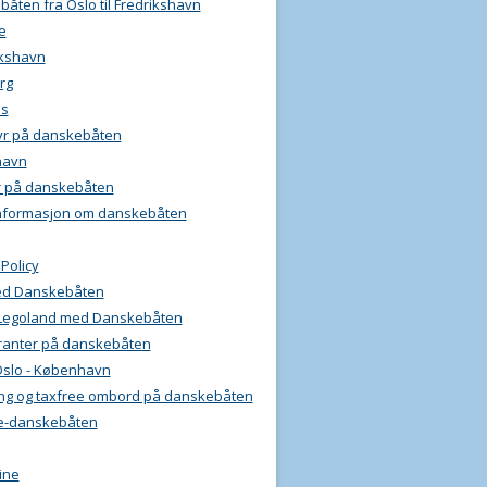
åten fra Oslo til Fredrikshavn
e
ikshavn
rg
ls
yr på danskebåten
havn
r på danskebåten
informasjon om danskebåten
 Policy
ed Danskebåten
l Legoland med Danskebåten
ranter på danskebåten
Oslo - København
ng og taxfree ombord på danskebåten
e-danskebåten
ine