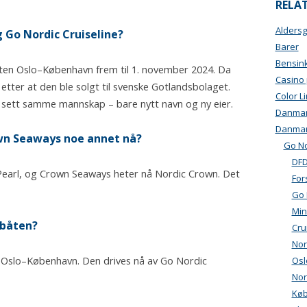
RELAT
Alders
g Go Nordic Cruiseline?
Barer
Bensink
en Oslo–København frem til 1. november 2024. Da
Casino
etter at den ble solgt til svenske Gotlandsbolaget.
Color L
sett samme mannskap – bare nytt navn og ny eier.
Danmark
Danma
wn Seaways noe annet nå?
Go No
DFD
 Pearl, og Crown Seaways heter nå Nordic Crown. Det
For
Go 
Min
ebåten?
Cru
Nor
n Oslo–København. Den drives nå av Go Nordic
Os
Nor
Kø