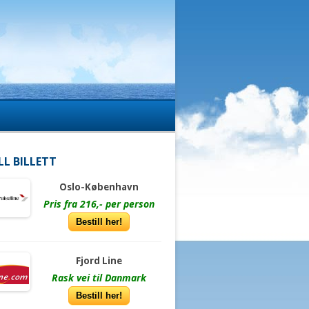
LL BILLETT
Oslo-København
Pris fra 216,- per person
Bestill her!
Fjord Line
Rask vei til Danmark
Bestill her!