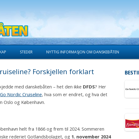
Skip to content
KAP
STEDER
NYTTIG INFORMASJON OM DANSKEBÅTEN
uiseline? Forskjellen forklart
BESTI
skjedde med danskebåten – het den ikke
DFDS
? Her
Go Nordic Cruiseline
, hva som er endret, og hva det
om Oslo og København.
benhavn helt fra 1866 og frem til 2024. Sommeren
enske rederiet Gotlandsbolaget, og
1. november 2024