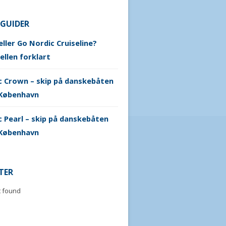
 GUIDER
ller Go Nordic Cruiseline?
ellen forklart
c Crown – skip på danskebåten
København
 Pearl – skip på danskebåten
København
TER
t found