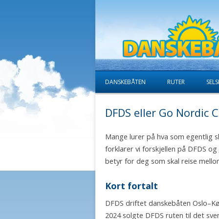
DANSKEBÅTEN
RUTER
SELS
DFDS eller Go Nordic Cr
Mange lurer på hva som egentlig 
forklarer vi forskjellen på DFDS og
betyr for deg som skal reise mell
Kort fortalt
DFDS driftet danskebåten Oslo–Kø
2024 solgte DFDS ruten til det sv