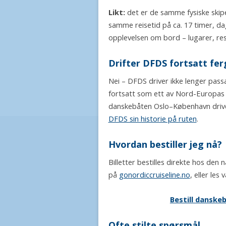
Likt:
det er de samme fysiske ski
samme reisetid på ca. 17 timer, d
opplevelsen om bord – lugarer, res
Drifter DFDS fortsatt fer
Nei – DFDS driver ikke lenger pa
fortsatt som ett av Nord-Europas 
danskebåten Oslo–København drives
DFDS sin historie på ruten
.
Hvordan bestiller jeg nå?
Billetter bestilles direkte hos den
på
gonordiccruiseline.no
, eller les
Bestill danske
Ofte stilte spørsmål