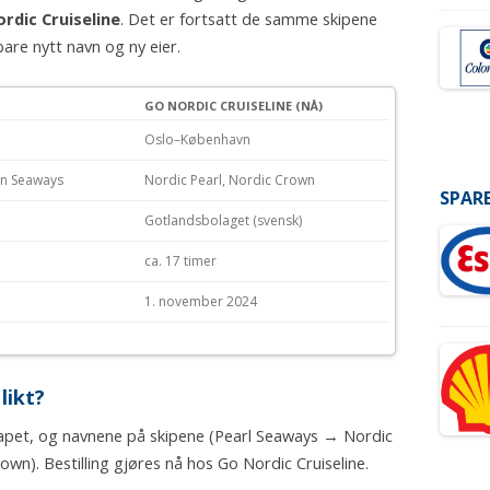
rdic Cruiseline
. Det er fortsatt de samme skipene
re nytt navn og ny eier.
GO NORDIC CRUISELINE (NÅ)
Oslo–København
wn Seaways
Nordic Pearl, Nordic Crown
SPARE
Gotlandsbolaget (svensk)
ca. 17 timer
1. november 2024
likt?
kapet, og navnene på skipene (Pearl Seaways → Nordic
n). Bestilling gjøres nå hos Go Nordic Cruiseline.