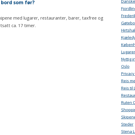
Danskeb
 bord som før?
Fjordlin
Freder
kipene med lugarer, restauranter, barer, taxfree og
Gøtebo
tsatt ca. 17 timer.
Hirtsha
Kjæled
Køben
Lugare
Nyttig 
Oslo
Privacy
Reis m
Reis ti
Restau
Ruten 
Shoppi
Skipen
Steder
Stena L