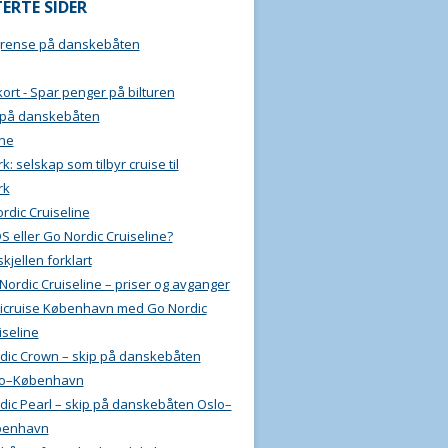
ERTE SIDER
grense på danskebåten
ort - Spar penger på bilturen
 på danskebåten
ine
: selskap som tilbyr cruise til
rk
rdic Cruiseline
S eller Go Nordic Cruiseline?
skjellen forklart
Nordic Cruiseline – priser og avganger
icruise København med Go Nordic
iseline
dic Crown – skip på danskebåten
lo–København
dic Pearl – skip på danskebåten Oslo–
benhavn