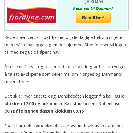
Fjord Line
Rask vei til Danmark
Bestill her!
København venter i det fjerne, og de daglige bekymringene
man måtte ha legges igjen der hjemme. Slike følelser vil ingen
ta med seg ut på åpent hav.
Å reise er å leve, og det er nettopp hva du gjør hvis du velger
å ta ett av skipene som seiler mellom Norges og Danmarks
hovedsteder.
Det skjer hver eneste dag. Danskebåten legger fra kai i
Oslo
klokken 17:00
og ankommer Kvæsthusbroen i København
den
påfølgende dagen klokken 09.15
.
Noen har nok fremdeles et litt skjevt inntrykk av fenomenet
«danskebåten» og forbinder det gjerne med noe mindre