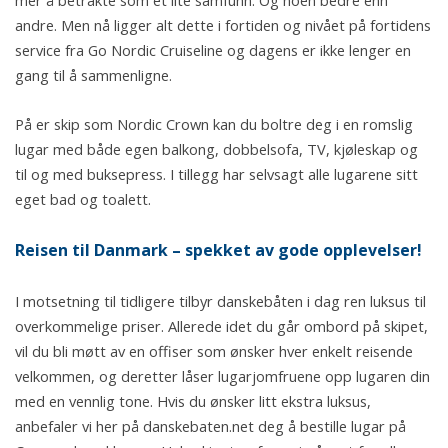
andre. Men nå ligger alt dette i fortiden og nivået på fortidens
service fra Go Nordic Cruiseline og dagens er ikke lenger en
gang til å sammenligne.
På er skip som Nordic Crown kan du boltre deg i en romslig
lugar med både egen balkong, dobbelsofa, TV, kjøleskap og
til og med buksepress. I tillegg har selvsagt alle lugarene sitt
eget bad og toalett.
Reisen til Danmark – spekket av gode opplevelser!
I motsetning til tidligere tilbyr danskebåten i dag ren luksus til
overkommelige priser. Allerede idet du går ombord på skipet,
vil du bli møtt av en offiser som ønsker hver enkelt reisende
velkommen, og deretter låser lugarjomfruene opp lugaren din
med en vennlig tone. Hvis du ønsker litt ekstra luksus,
anbefaler vi her på danskebaten.net deg å bestille lugar på