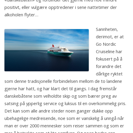
positivt, eller vulgære opptredener i sene nattetimer der
alkoholen flyter…
Sannheten,
derimot, er at
Go Nordic
Cruiseline har
fokusert på å
forandre det
dårlige ryktet
som denne tradisjonelle forbindelsen mellom de to landene
gjerne har hatt, og har klart det til gangs. I dag fremstår
danskebåtene som velholdte skip og som bærer preg av
satsing på ypperlig service og luksus til en overkommelig pris.
Det kan som alle andre steder noen ganger dukke opp
ubehagelige medreisende, noe som er vanskelig å unngå når
man er over 2000 mennesker som reiser sammen og som er
mer å betrakte som et lite samfunn. Og noen bedre enn