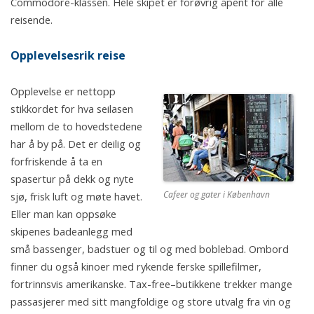
Commodore-klassen. Hele skipet er forøvrig åpent for alle
reisende.
Opplevelsesrik reise
Opplevelse er nettopp
stikkordet for hva seilasen
mellom de to hovedstedene
har å by på. Det er deilig og
forfriskende å ta en
spasertur på dekk og nyte
Cafeer og gater i København
sjø, frisk luft og møte havet.
Eller man kan oppsøke
skipenes badeanlegg med
små bassenger, badstuer og til og med boblebad. Ombord
finner du også kinoer med rykende ferske spillefilmer,
fortrinnsvis amerikanske. Tax-free–butikkene trekker mange
passasjerer med sitt mangfoldige og store utvalg fra vin og