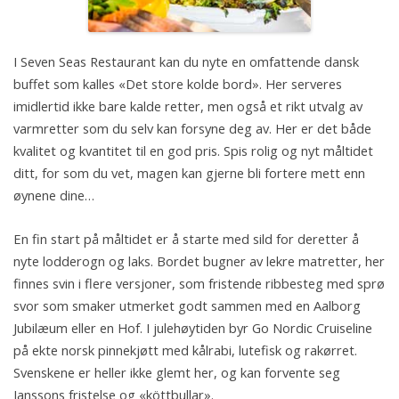
I Seven Seas Restaurant kan du nyte en omfattende dansk
buffet som kalles «Det store kolde bord». Her serveres
imidlertid ikke bare kalde retter, men også et rikt utvalg av
varmretter som du selv kan forsyne deg av. Her er det både
kvalitet og kvantitet til en god pris. Spis rolig og nyt måltidet
ditt, for som du vet, magen kan gjerne bli fortere mett enn
øynene dine…
En fin start på måltidet er å starte med sild for deretter å
nyte lodderogn og laks. Bordet bugner av lekre matretter, her
finnes svin i flere versjoner, som fristende ribbesteg med sprø
svor som smaker utmerket godt sammen med en Aalborg
Jubilæum eller en Hof. I julehøytiden byr Go Nordic Cruiseline
på ekte norsk pinnekjøtt med kålrabi, lutefisk og rakørret.
Svenskene er heller ikke glemt her, og kan forvente seg
Janssons fristelse og «köttbullar».