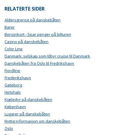
RELATERTE SIDER
Aldersgrense på danskebåten
Barer
Bensinkort - Spar penger på bilturen
Casino på danskebåten
Color Line
Danmark: selskap som tilbyr cruise til Danmark
Danskebåten fra Oslo til Fredrikshavn
Fjordline
Frederikshavn
Gøteborg
Hirtshals
Kjæledyr på danskebåten
København
Lugarer på danskebåten
Nyttig informasjon om danskebåten
Oslo