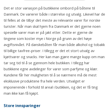
Det er stor variasjon på butikkene ombord på båtene til
Danmark. De varierer både i størrelse og utvalg. Likevel har de
til felles at de tilbyr det meste av relevante varer for norske
turister. Når man skal hjem fra Danmark er det gjerne noen
spesielle varer man er på jakt etter. Dette er gjerne de
tingene som koster mye i Norge på grunn av det høye
avgiftsnivået. På danskebåten får man både alkohol og tobakk
til billige taxfree-priser. I tillegg er det et stort utvalg av
kjøttvarer og snacks. Her kan man gjøre mange kupp om man
tar seg tid til å se gjennom hele butikken. I tillegg har
butikkene egne avdelinger for varer som parfyme og klær.
Kundene får her muligheten til å se nærmere må de mest
eksklusive produktene fra hele verden. Utvalget er
imponerende i forhold til areal i butikken, og det er få ting
man ikke kan få kjøpt.
Store innsparinger