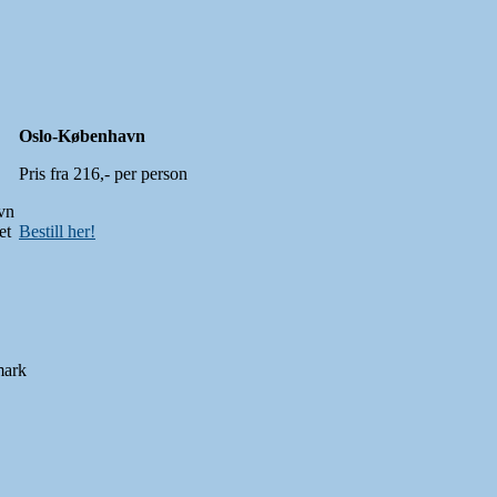
Oslo-København
Pris fra 216,- per person
vn
et
Bestill her!
mark