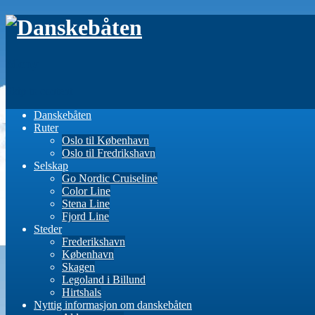
Meny
Skip to content
Danskebåten
Ruter
Oslo til København
Oslo til Fredrikshavn
Selskap
Go Nordic Cruiseline
Color Line
Stena Line
Fjord Line
Steder
Frederikshavn
København
Skagen
Legoland i Billund
Hirtshals
Nyttig informasjon om danskebåten