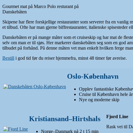
Gourmet mat på Marco Polo resturant på
Danskebåten
Skipene har flere forskjellige restauranter som serverer fra en vanlig m
et tilbud. Ofte har man gjerne biffrestauranter, italienske spisesteder
Danskebåten er på mange måter som et cruiseskip og har mat de fleste k
selv om man er til sjøs. Her markerer danskebåten seg som en god amba
tilbudet på forhånd. På denne måten vet man enkelt hvilken ferge man 
Bestill
i god tid før du reiser hjemmefra, minst 48 timer før avreise.
Oslo-København
Opplev fantastiske Københa
Cruise til København hele år
Nye og moderne skip
Fjord Line
Kristiansand–Hirtshals
Rask vei til 
Norge–Danmark på 2 t 15 min