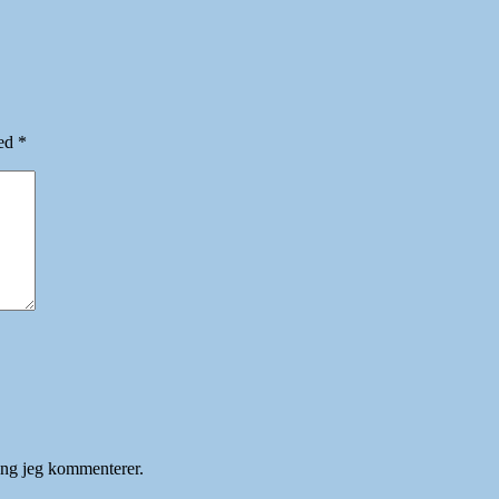
med
*
gang jeg kommenterer.