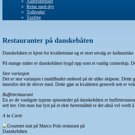
Aldersgrenser
Reise med dyr
Tollregler
Taxfree
Restauranter på danskebåten
Danskebåten er kjent for kvalitetsmat og et stort utvalg av kulinariske
På mange måter er danskebåten bygd opp som et vanlig cruiseskip. Der
Stor variasjon
Det er stor variasjon i mattilbudet ombord på de ulike skipene. Dette 
innenfor det de driver med. Dette gjør at kvaliteten generelt sett er vel
Buffetrestaurant
En av de vanligste typene spisesteder på danskebåten er buffetrestau
sett her. Om man har lyst på et ekte herremåltid er det altså vel verdt å t
A la Carte