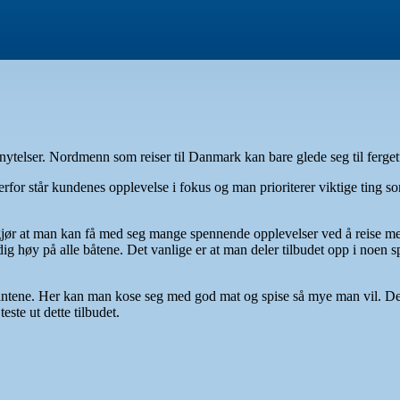
 nytelser. Nordmenn som reiser til Danmark kan bare glede seg til fergetu
for står kundenes opplevelse i fokus og man prioriterer viktige ting so
gjør at man kan få med seg mange spennende opplevelser ved å reise med 
dig høy på alle båtene. Det vanlige er at man deler tilbudet opp i noen sp
rantene. Her kan man kose seg med god mat og spise så mye man vil. De
este ut dette tilbudet.