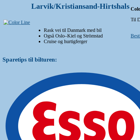
Larvik/Kristiansand-Hirtshals
Colo
Til 
Rask vei til Danmark med bil
Også Oslo–Kiel og Strömstad
Besti
Cruise og hurtigferger
Sparetips til bilturen: