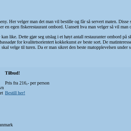
eny. Her velger man det man vil bestille og får så servert maten. Disse s
 eller en egen fiskerestaurant ombord. Uansett hva man velger så vil man
an like. Dette gjør seg utslag i et høyt antall restauranter ombord på s
ssadør for kvalitetsorientert kokkekunst av beste sort. De matinteress
skal velge til turen. Da er man sikret den beste matopplevelsen under s
Tilbud!
Pris fra 216,- per person
vn
et
Bestill her!
Danmark