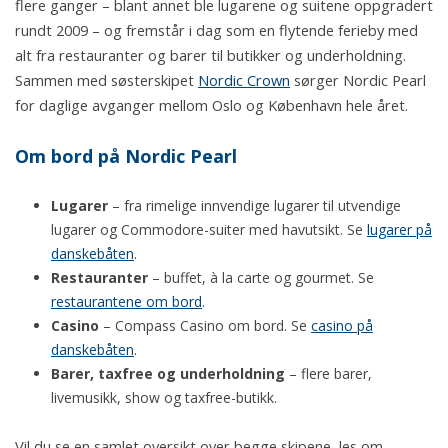
flere ganger – blant annet ble lugarene og suitene oppgradert
rundt 2009 – og fremstår i dag som en flytende ferieby med
alt fra restauranter og barer til butikker og underholdning.
Sammen med søsterskipet
Nordic Crown
sørger Nordic Pearl
for daglige avganger mellom Oslo og København hele året.
Om bord på Nordic Pearl
Lugarer
– fra rimelige innvendige lugarer til utvendige
lugarer og Commodore-suiter med havutsikt. Se
lugarer på
danskebåten
.
Restauranter
– buffet, à la carte og gourmet. Se
restaurantene om bord
.
Casino
– Compass Casino om bord. Se
casino på
danskebåten
.
Barer, taxfree og underholdning
– flere barer,
livemusikk, show og taxfree-butikk.
Vil du se en samlet oversikt over begge skipene, les om