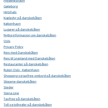
Frederikshavn
Gøteborg
Hirtshals
Kjæledyr på danskebåten
København
Lugarer på danskebåten
Nyttig informasjon om danskebåten
Oslo
Privacy Policy
Reis med Danskebåten
Reis til Legoland med Danskebåten
Restauranter på danskebåten
Ruten Oslo - København
Shopping og taxfree ombord på danskebåten
Skipene-danskebåten
Steder
Stena Line
Taxfree på danskebåten
Toll og tollregler på danskebåten