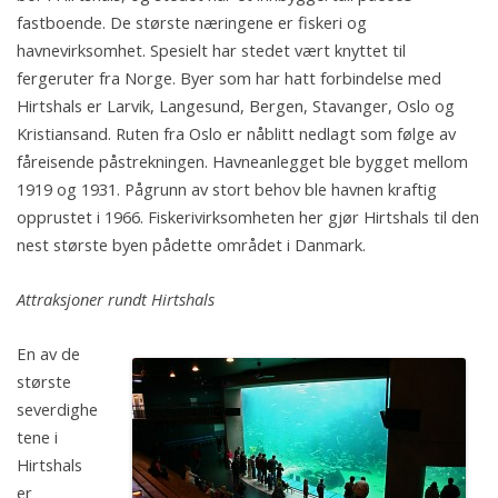
fastboende. De største næringene er fiskeri og
havnevirksomhet. Spesielt har stedet vært knyttet til
fergeruter fra Norge. Byer som har hatt forbindelse med
Hirtshals er Larvik, Langesund, Bergen, Stavanger, Oslo og
Kristiansand. Ruten fra Oslo er nåblitt nedlagt som følge av
fåreisende påstrekningen. Havneanlegget ble bygget mellom
1919 og 1931. Pågrunn av stort behov ble havnen kraftig
opprustet i 1966. Fiskerivirksomheten her gjør Hirtshals til den
nest største byen pådette området i Danmark.
Attraksjoner rundt Hirtshals
En av de
største
severdighe
tene i
Hirtshals
er