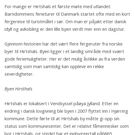
For mange er Hirtshals et første møte med utlandet.
Barndommens ferieturer til Danmark startet ofte med en kort
fergereise til turistmålet i sør. Om man er påjakt etter dansk
idyll og avkobling er den lille byen verdt mer enn en dagstur.
Gjennom historien har det vært flere fergeruter fra norske
byer til Hirtshals. Byen ligger i et landlig område med svært
gode feriemuligheter. Her er det mulig åstikke av fra verden
samtidig som man samtidig kan oppleve en rekke
severdigheter.
Byen Hirsthals
Hirtshals er lokalisert i Vendsyssel påøya Jylland. Etter en
endring i dansk lovgivning ble byen i 2007 flyttet inn i Hjørring
kommune. Dette førte til at Hirtshals by måtte gi opp sin
status som kommunesenter. Det er relativt fåmennesker som
bor i Hirtshals, og stedet har et innbyggertall på6665