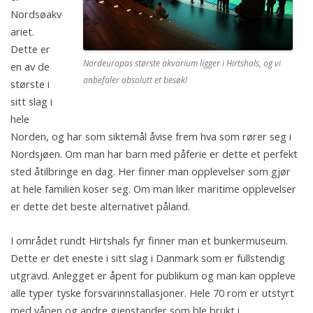
Nordsøakv
ariet.
Dette er
Nordeuropas største akvarium ligger i Hirtshals, og vi
en av de
anbefaler absolutt et besøk!
største i
sitt slag i
hele
Norden, og har som siktemål åvise frem hva som rører seg i
Nordsjøen. Om man har barn med påferie er dette et perfekt
sted åtilbringe en dag. Her finner man opplevelser som gjør
at hele familien koser seg. Om man liker maritime opplevelser
er dette det beste alternativet påland.
I området rundt Hirtshals fyr finner man et bunkermuseum.
Dette er det eneste i sitt slag i Danmark som er fullstendig
utgravd. Anlegget er åpent for publikum og man kan oppleve
alle typer tyske forsvarinnstallasjoner. Hele 70 rom er utstyrt
med våpen og andre gjenstander som ble brukt i