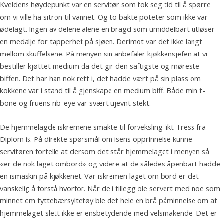
Kveldens høydepunkt var en servitør som tok seg tid til å spørre
om vi ville ha sitron til vannet. Og to bakte poteter som ikke var
ødelagt. Ingen av delene alene en bragd som umiddelbart utløser
en medalje for tapperhet på sjøen. Derimot var det ikke langt
mellom skuffelsene. På menyen sin anbefaler kjøkkensjefen at vi
bestiller kjøttet medium da det gir den saftigste og møreste
biffen. Det har han nok rett i, det hadde vært på sin plass om
kokkene var i stand til å gjenskape en medium biff. Både min t-
bone og fruens rib-eye var svært ujevnt stekt.
De hjemmelagde iskremene smakte til forveksling likt Tress fra
Diplom is. På direkte spørsmål om isens opprinnelse kunne
servitøren fortelle at dersom det står hjemmelaget i menyen så
«er de nok laget ombord» og videre at de således åpenbart hadde
en ismaskin på kjøkkenet. Var iskremen laget om bord er det
vanskelig å forstå hvorfor. Når de i tillegg ble servert med noe som
minnet om tyttebærsyltetøy ble det hele en brå påminnelse om at
hjemmelaget slett ikke er ensbetydende med velsmakende. Det er