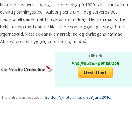
historisk sus over seg, og allerede tidlig på 1900-tallet var cafeen
et viktig samlingssted i Aalborg sentrum. I dag serveres det
tradisjonell dansk mat til frokost og middag. Her kan man stifte
bekjentskap med danske klassikere som æggekage, stegt flæsk,
stjerneskud, klassisk dansk smørrebrød og dyrlægens natmad.
Atmosfæren er hyggelig, uformell og nedpå.
Tilbud!
Pris fra 216,- per person
Bestill her!
This entry was posted in
Guider
,
Nyheter
,
Tips
on
23 juni, 2016
.