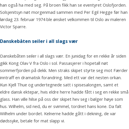
han også ha med seg. På broen fikk han se eventyret Oslofjorden.
Solsjenitsyn nøt morgenmad sammen med Per Egil Hegge før han
lørdag 23. februar 1974 ble ønsket velkommen til Oslo av maleren
Victor Sparre.
Danskebåten seiler i all slags vær
Danskebåten seiler i all slags vær. En junidag for en rekke år siden
gikk Kong Olav V fra Oslo i sol. Passasjerer i hopetall nøt
sommerfjorden på dekk. Men straks skipet styrte seg mot Færder
inntraff en dramatisk forandring. Med ett var det nesten orkan.
Kun Kjell Thue og undertegnede satt i spisesalongen, samt et
eldre dansk ektepar, hvis eldre herre hadde fått i seg en rekke små
glass. Han ville hilse på oss der skipet hev seg i bølger høye som
hus. Wilhelm, sid ned, du er svimmel, tordnet hans kone. Da falt
Wilhelm under bordet. Kelnerne hadde gått i dekning, de var
dødssyke, betale for mat slapp vi.