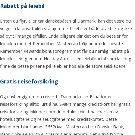
Rabatt på leiebil
Enten du flyr, eller tar danskebåten til Danmark, kan det være du
velger å la privatbilen stå hjemme. Leiebil er både praktisk og ikke
så dyrt i mange tilfeller. Enda billigere blir det om du betaler for
leiebilen med et Remember Mastercard. Gjennom det nevnte
Remember Rewards bonusprogrammet får du nemlig rabatt på
leiebiler leid gjennom Holiday Autos – en leiebilportal som lar deg
finne de beste prisene på leiebiler hos alle de store selskapene.
Gratis reiseforsikring
Og uavhengig om du reiser til Danmark eller Ecuador er
reiseforsikring alltid lurt å ha. Svært mange kredittkort har gratis
reiseforsikring inkludert om du betaler minst halvparten av
hotellutgiftene og reiseutgiftene med kredittkortet. Dette
inkluderer blant annet 365Privat Mastercard fra Danske Bank,
Bank Norwegian VISA, Cresco Car Premium, Gebyrfri VISA fra