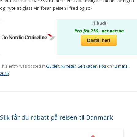
Eller hva med å bare synke ned i en av de deilige stolene i loungen
og nyte et glass vin foran peisen i fred og ro?
Tilbud!
Pris fra 216,- per person
Bestill her!
This entry was posted in
Guider
,
Nyheter
,
Selskaper
,
Tips
on
13 mars,
2016
.
Slik får du rabatt på reisen til Danmark