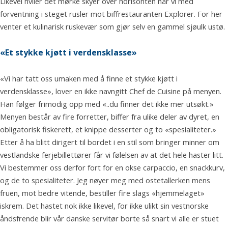
Likevel hviler det mørke skyer over horisonten når vi med
forventning i steget rusler mot biffrestauranten Explorer. For her
venter et kulinarisk ruskevær som gjør selv en gammel sjøulk ustø.
«Et stykke kjøtt i verdensklasse»
«Vi har tatt oss umaken med å finne et stykke kjøtt i
verdensklasse», lover en ikke navngitt Chef de Cuisine på menyen.
Han følger frimodig opp med «..du finner det ikke mer utsøkt.»
Menyen består av fire forretter, biffer fra ulike deler av dyret, en
obligatorisk fiskerett, et knippe desserter og to «spesialiteter.»
Etter å ha blitt dirigert til bordet i en stil som bringer minner om
vestlandske ferjebillettører får vi følelsen av at det hele haster litt.
Vi bestemmer oss derfor fort for en okse carpaccio, en snackkurv,
og de to spesialiteter. Jeg nøyer meg med ostetallerken mens
fruen, mot bedre vitende, bestiller fire slags «hjemmelaget»
iskrem. Det hastet nok ikke likevel, for ikke ulikt sin vestnorske
åndsfrende blir vår danske servitør borte så snart vi alle er stuet