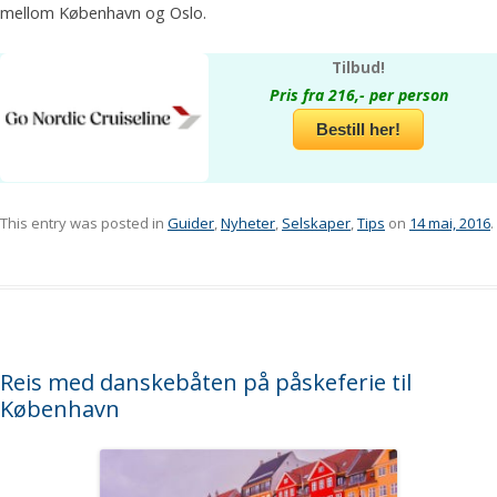
mellom København og Oslo.
Tilbud!
Pris fra 216,- per person
Bestill her!
This entry was posted in
Guider
,
Nyheter
,
Selskaper
,
Tips
on
14 mai, 2016
.
Reis med danskebåten på påskeferie til
København