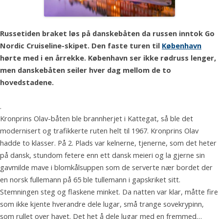
Russetiden braket løs på danskebåten da russen inntok Go
Nordic Cruiseline-skipet. Den faste turen til
København
hørte med i en årrekke. København ser ikke rødruss lenger,
men danskebåten seiler hver dag mellom de to
hovedstadene.
.
Kronprins Olav-båten ble brannherjet i Kattegat, så ble det
modernisert og trafikkerte ruten helt til 1967. Kronprins Olav
hadde to klasser. På 2. Plads var kelnerne, tjenerne, som det heter
på dansk, stundom fetere enn ett dansk meieri og la gjerne sin
gavmilde mave i blomkålsuppen som de serverte nær bordet der
en norsk fullemann på 65 ble tullemann i gapskriket sitt.
Stemningen steg og flaskene minket. Da natten var klar, måtte fire
som ikke kjente hverandre dele lugar, små trange sovekrypinn,
som rullet over havet. Det het å dele lugar med en fremmed…