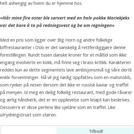
helt avhengig av hvem du er hjemme hos.
«
Når mine fire oster ble servert med en halv pakke Mariekjeks
var det bare å ta på redningsvest og be om regningen
»
Med en pris som ligger over Big Horn og andre folkelige
biffrestauranter i Oslo er det vanskelig å rettferdiggjøre denne
forestillingen. Rundt tusen danske kroner for et måltid som ikke
engang involverte en kokk, må finne seg i krass kritikk. Karakteren
reddes kun av dette segmentets lave ambisjonsnivå og våre dertil
enkle forventninger. Nå vil jeg nødig oppfattes som en matsnobb,
som rynker på nesen dersom det ikke er russisk kaviar og trøffel
på menyen. Gi meg en deilig folkelig restaurant, med gode råvarer
og ærlig håndverk, det er en opplevelse som knapt kan beskrives.
Dessverre er disse perlene like sjeldne som en trøffel. Like
utrydningstruet som støren.
Tilbud!