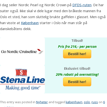
I dag seiler Nordic Pearl og Nordic Crown på
DFDS-ruten
. De har
suiter også. Ikke skal vi dele lugar med den bråkede mannen fra
Oslo et sted, han som sluttelig brukte gaffelen i glasset. Men også
han visste at
København
starter i Oslo når man står på
danskebåtens dekk.
Tilbud!
Pris fra 216,- per person
Bestill her!
Ekslusivt tilbud!
20% rabatt på overnatting!
Bestill her!
This entry was posted in
Nyheter
and tagged
københavn
,
oslo
,
russ
on
6