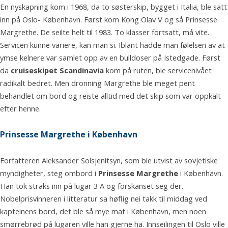
En nyskapning kom i 1968, da to søsterskip, bygget i Italia, ble satt
inn på Oslo- København. Først kom Kong Olav V og så Prinsesse
Margrethe. De seilte helt til 1983. To klasser fortsatt, må vite.
Servicen kunne variere, kan man si. Iblant hadde man følelsen av at
ymse kelnere var samlet opp av en bulldoser på Istedgade. Først
da
cruiseskipet Scandinavia
kom på ruten, ble servicenivået
radikalt bedret. Men dronning Margrethe ble meget pent
behandlet om bord og reiste alltid med det skip som var oppkalt
efter henne.
Prinsesse Margrethe i København
Forfatteren Aleksander Solsjenitsyn, som ble utvist av sovjetiske
myndigheter, steg ombord i
Prinsesse Margrethe
i København.
Han tok straks inn på lugar 3 A og forskanset seg der.
Nobelprisvinneren i litteratur sa høflig nei takk til middag ved
kapteinens bord, det ble så mye mat i København, men noen
smørrebrød på lugaren ville han gjerne ha. Innseilingen til Oslo ville