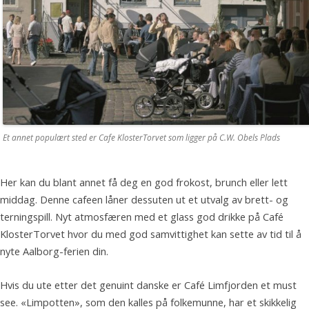
Et annet populært sted er Cafe KlosterTorvet som ligger på C.W. Obels Plads
Her kan du blant annet få deg en god frokost, brunch eller lett
middag. Denne cafeen låner dessuten ut et utvalg av brett- og
terningspill. Nyt atmosfæren med et glass god drikke på Café
KlosterTorvet hvor du med god samvittighet kan sette av tid til å
nyte Aalborg-ferien din.
Hvis du ute etter det genuint danske er Café Limfjorden et must
see. «Limpotten», som den kalles på folkemunne, har et skikkelig