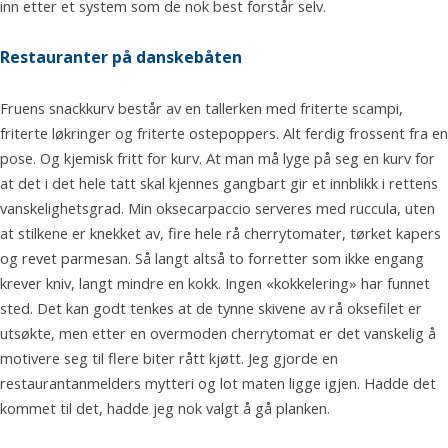
inn etter et system som de nok best forstår selv.
Restauranter på danskebåten
Fruens snackkurv består av en tallerken med friterte scampi,
friterte løkringer og friterte ostepoppers. Alt ferdig frossent fra en
pose. Og kjemisk fritt for kurv. At man må lyge på seg en kurv for
at det i det hele tatt skal kjennes gangbart gir et innblikk i rettens
vanskelighetsgrad. Min oksecarpaccio serveres med ruccula, uten
at stilkene er knekket av, fire hele rå cherrytomater, tørket kapers
og revet parmesan. Så langt altså to forretter som ikke engang
krever kniv, langt mindre en kokk. Ingen «kokkelering» har funnet
sted. Det kan godt tenkes at de tynne skivene av rå oksefilet er
utsøkte, men etter en overmoden cherrytomat er det vanskelig å
motivere seg til flere biter rått kjøtt. Jeg gjorde en
restaurantanmelders mytteri og lot maten ligge igjen. Hadde det
kommet til det, hadde jeg nok valgt å gå planken.