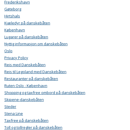
Frederikshavn
Gøteborg
Hirtshals
Kjæledyr på danskebåten
København
Lugarer på danskebåten
Nyttig informasjon om danskebåten
Oslo
Privacy Policy
Reis med Danskebåten
Reis til Legoland med Danskebåten
Restauranter på danskebåten
Ruten Oslo - København
Shopping og taxfree ombord på danskebåten
Skipene-danskebåten
Steder
Stena Line
Taxfree på danskebåten
Toll og tollregler på danskebåten