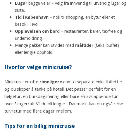
Lugar
begge veier – velg fra innvendig til utvendig lugar og
suite.
Tid i København
– nok til shopping, en bytur eller et
besøk i Tivoli.
Opplevelsen om bord
– restauranter, barer, taxfree og
underholdning.
Mange pakker kan utvides med
måltider
(f.eks. buffet)
eller lengre opphold.
Hvorfor velge minicruise?
Minicruise er ofte
rimeligere
enn to separate enkeltbilletter,
og du slipper å tenke på hotell. Det passer perfekt for en
helgetur, en bursdagsfeiring eller bare en avslappende tur
over Skagerrak. Vil du bli lenger i Danmark, kan du også reise
tur/retur med flere dager imellom.
Tips for en billig minicruise