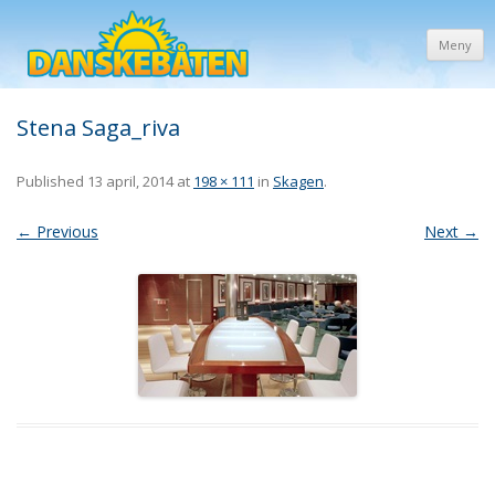
Meny
Stena Saga_riva
Published
13 april, 2014
at
198 × 111
in
Skagen
.
← Previous
Next →