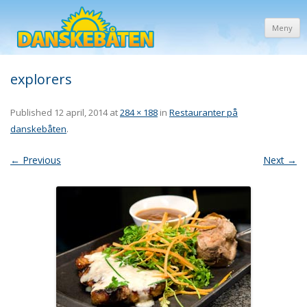
Meny
explorers
Published
12 april, 2014
at
284 × 188
in
Restauranter på
danskebåten
.
← Previous
Next →