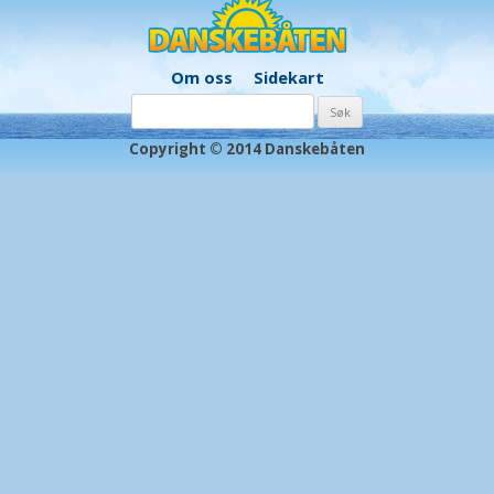
Om oss
Sidekart
Søk
etter:
Copyright © 2014 Danskebåten