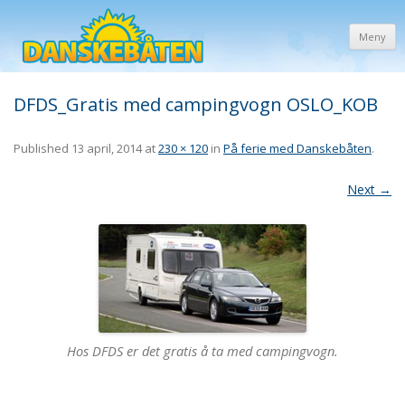
Meny
DFDS_Gratis med campingvogn OSLO_KOB
Published
13 april, 2014
at
230 × 120
in
På ferie med Danskebåten
.
Next →
Hos DFDS er det gratis å ta med campingvogn.