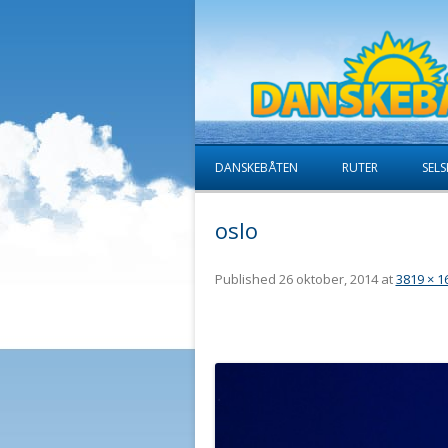
DANSKEBÅTEN
RUTER
SELS
oslo
Published
26 oktober, 2014
at
3819 × 1