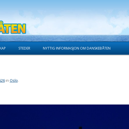
Skip to content
KAP
STEDER
NYTTIG INFORMASJON OM DANSKEBÅTEN
626
in
Oslo
.