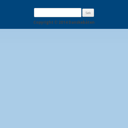
Om oss
Sidekart
Søk
etter:
Copyright © 2014 Danskebåten