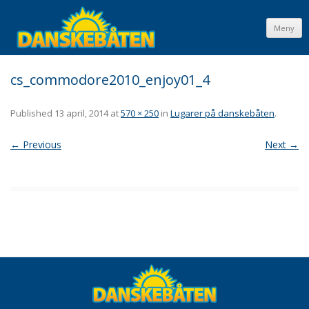
Meny
cs_commodore2010_enjoy01_4
Published
13 april, 2014
at
570 × 250
in
Lugarer på danskebåten
.
← Previous
Next →