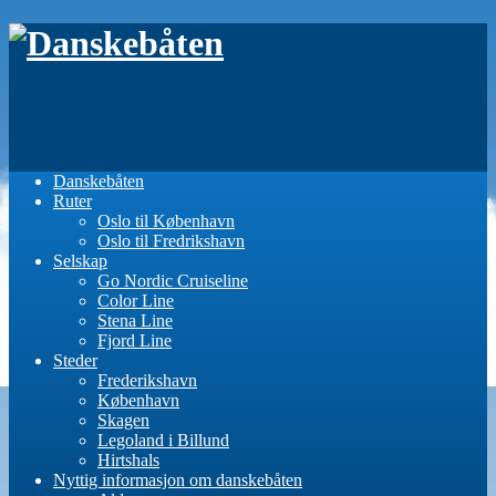
Meny
Skip to content
Danskebåten
Ruter
Oslo til København
Oslo til Fredrikshavn
Selskap
Go Nordic Cruiseline
Color Line
Stena Line
Fjord Line
Steder
Frederikshavn
København
Skagen
Legoland i Billund
Hirtshals
Nyttig informasjon om danskebåten