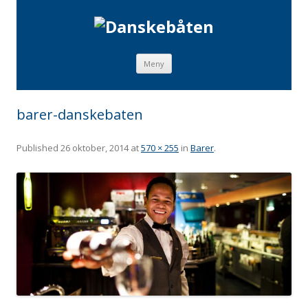
Skip to content
Meny
barer-danskebaten
Published
26 oktober, 2014
at
570 × 255
in
Barer
.